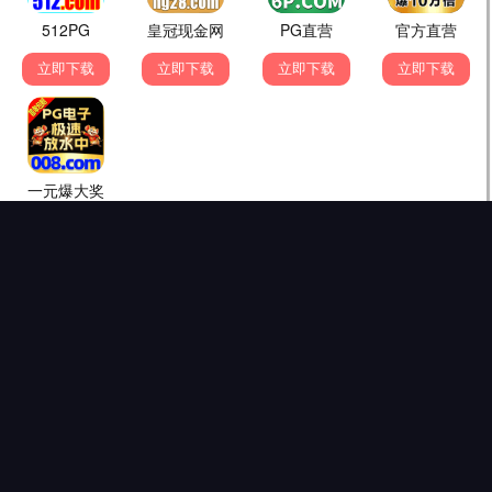
热门推荐
🔥
南部档案
小姐不熙娣
半熟恋人第五季
第33集完结
更新至20260630期
更新至20260707期下纯享
亭亭如盖
陆先生你的夫人来自农村
一山之隔
HD国语
全集完结
HD国语