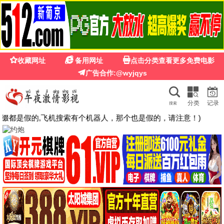
哗哩哔哩视频
怪奇-伊藤润二令人彻夜难眠的奇异故事
第1集